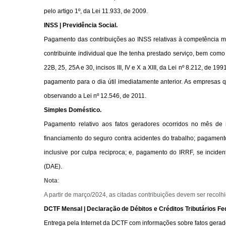
pelo artigo 1º, da
Lei 11.933, de 2009
.
INSS | Previdência Social.
Pagamento das contribuições ao INSS relativas à competência m
contribuinte individual que lhe tenha prestado serviço, bem como
22B, 25, 25A e 30, incisos III, IV e X a XIII, da
Lei nº 8.212, de 199
pagamento para o dia útil imediatamente anterior. As empresas q
observando a
Lei nº 12.546, de 2011
.
Simples Doméstico.
Pagamento relativo aos fatos geradores ocorridos no mês de
financiamento do seguro contra acidentes do trabalho; pagamen
inclusive por culpa reciproca; e, pagamento do IRRF, se inci
(DAE)
.
Nota
:
A partir de março/2024, as citadas contribuições devem ser recolh
DCTF Mensal | Declaração de Débitos e Créditos Tributários Fe
Entrega pela Internet da DCTF com informações sobre fatos gerad