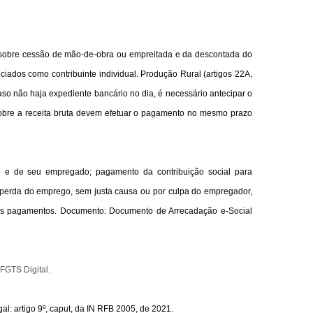
a sobre cessão de mão-de-obra ou empreitada e da descontada do
ciados como contribuinte individual. Produção Rural (artigos 22A,
aso não haja expediente bancário no dia, é necessário antecipar o
o sobre a receita bruta devem efetuar o pagamento no mesmo prazo
o e de seu empregado; pagamento da contribuição social para
 perda do emprego, sem justa causa ou por culpa do empregador,
r os pagamentos. Documento: Documento de Arrecadação e-Social
 FGTS Digital.
gal:
artigo 9º, caput, da IN RFB 2005, de 20
21
.