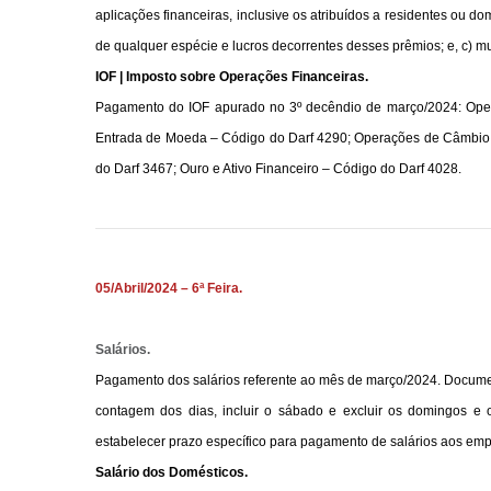
aplicações financeiras, inclusive os atribuídos a residentes ou dom
de qualquer espécie e lucros decorrentes desses prêmios; e, c) m
IOF | Imposto sobre Operações Financeiras.
Pagamento do IOF apurado no 3º decêndio de março/2024: Opera
Entrada de Moeda – Código do Darf 4290; Operações de Câmbio: S
do Darf 3467; Ouro e Ativo Financeiro – Código do Darf 4028.
05/Abril/2024 – 6ª Feira.
Salários.
Pagamento dos salários referente ao mês de março/2024. Documen
contagem dos dias, incluir o sábado e excluir os domingos e o
estabelecer prazo específico para pagamento de salários aos em
Salário dos Domésticos.