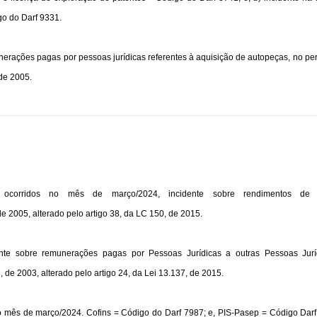
go do Darf 9331.
rações pagas por pessoas jurídicas referentes à aquisição de autopeças, no perí
 de 2005
.
orridos no mês de março/2024, incidente sobre rendimentos de bene
 de 2005
, alterado pelo
artigo 38, da LC 150, de 2015
.
te sobre remunerações pagas por Pessoas Jurídicas a outras Pessoas Juríd
3, de 2003
, alterado pelo artigo 24, da
Lei 13.137, de 2015
.
o mês de março/2024. Cofins = Código do Darf 7987; e, PIS-Pasep = Código Darf