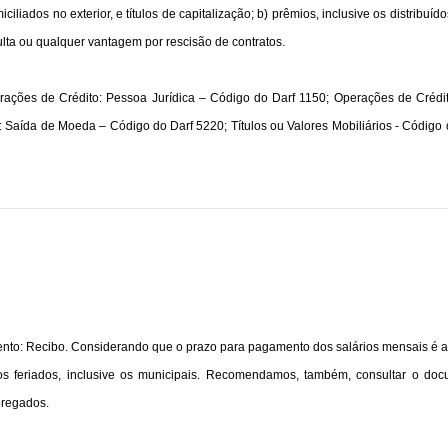
iciliados no exterior, e títulos de capitalização; b) prêmios, inclusive os distribu
ulta ou qualquer vantagem por rescisão de contratos.
ções de Crédito: Pessoa Jurídica – Código do Darf 1150; Operações de Crédi
aída de Moeda – Código do Darf 5220; Títulos ou Valores Mobiliários - Código 
to: Recibo. Considerando que o prazo para pagamento dos salários mensais é a
s feriados, inclusive os municipais. Recomendamos, também, consultar o docu
pregados.