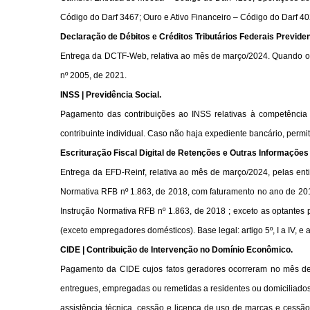
Código do Darf 3467; Ouro e Ativo Financeiro – Código do Darf 4
Declaração de Débitos e Créditos Tributários Federais Previd
Entrega da DCTF-Web, relativa ao mês de março/2024. Quando o pr
nº 2005, de 2021.
INSS | Previdência Social.
Pagamento das contribuições ao INSS relativas à competência m
contribuinte individual. Caso não haja expediente bancário, perm
Escrituração Fiscal Digital de Retenções e Outras Informações
Entrega da EFD-Reinf, relativa ao mês de março/2024, pelas ent
Normativa RFB nº 1.863, de 2018, com faturamento no ano de 201
Instrução Normativa RFB nº 1.863, de 2018 ; exceto as optantes 
(exceto empregadores domésticos). Base legal: artigo 5º, I a IV, e 
CIDE | Contribuição de Intervenção no Domínio Econômico.
Pagamento da CIDE cujos fatos geradores ocorreram no mês de 
entregues, empregadas ou remetidas a residentes ou domiciliados n
assistência técnica, cessão e licença de uso de marcas e cessão