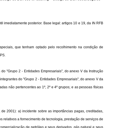
 imediatamente posterior. Base legal: artigos 10 e 19, da IN RFB
 especiais, que tenham optado pelo recolhimento na condição de
GPS.
 do "Grupo 2 - Entidades Empresariais", do anexo V da Instrução
ntegrantes do "Grupo 2 - Entidades Empresariais", do anexo V da
das não pertencentes ao 1º, 2º e 4º grupos; e as pessoas físicas
, de 2001
): a) incidente sobre as importâncias pagas, creditadas,
s relativos a fornecimento de tecnologia, prestação de serviços de
comercialização de petróleo e seus derivados, gás natural e seus