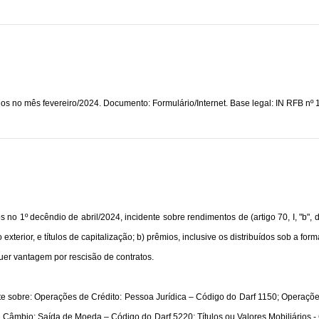
os no mês fevereiro/2024. Documento: Formulário/Internet. Base legal: IN RFB nº 1.
o 1º decêndio de abril/2024, incidente sobre rendimentos de (artigo 70, I, "b", 
o exterior, e títulos de capitalização; b) prêmios, inclusive os distribuídos sob a f
uer vantagem por rescisão de contratos.
te sobre: Operações de Crédito: Pessoa Jurídica – Código do Darf 1150; Operaçõe
âmbio: Saída de Moeda – Código do Darf 5220; Títulos ou Valores Mobiliários -