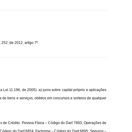
252, de 2012, artigo 7º.
da
Lei 11.196, de 2005
): a) juros sobre capital próprio e aplicações
orma de bens e serviços, obtidos em concursos e sorteios de qualquer
s de Crédito: Pessoa Física – Código do Darf 7893; Operações de
 Código do Darf 6854;
Factoring
– Código do Darf 6895; Seguros –