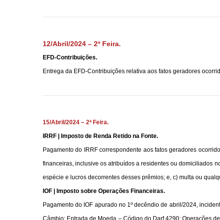
12/Abril/2024 – 2ª Feira.
EFD-Contribuições.
Entrega da EFD-Contribuições relativa aos fatos geradores ocorrid
15/Abril/2024 – 2ª Feira.
IRRF | Imposto de Renda Retido na Fonte.
Pagamento do IRRF correspondente aos fatos geradores ocorridos n
financeiras, inclusive os atribuídos a residentes ou domiciliados n
espécie e lucros decorrentes desses prêmios; e, c) multa ou qualq
IOF | Imposto sobre Operações Financeiras.
Pagamento do IOF apurado no 1º decêndio de abril/2024, inciden
Câmbio: Entrada de Moeda – Código do Darf 4290; Operações de C