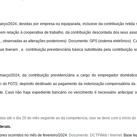
arço/2024, devidas por empresa ou equiparada, inclusive da contribuição retid
 em relação à cooperativa de trabalho, da contribuição descontada dos seus asso
1
, observadas as alterações posteriores). Documento: GPS (sistema eletrônico). C
ue tiveram , a contribuição previdenciária básica substituída pela contribuiçã
 março/2024, da contribuição previdenciária a cargo do empregador doméstic
to do FGTS; depósito destinado ao pagamento da indenização compensatória da
dente. Caso não haja expediente bancário no vencimento é necessário antecipa
idas até o dia 20 do mês seguinte ao da competencia, isso se deve com o inicio do
derais.
ores ocorridos no mês de fevereiro/2024.
Documento: DCTFWeb / Inernet.
Base le