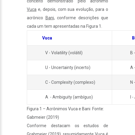
conceito demonstrado pelo acrônimo
Vuca
e, depois, com sua evolução, para o
acrônico
Bani
, conforme descrições que
cada um tem apresentadas na Figura 1.
Vuca
B
V - Volatility (volátil)
B -
U - Uncertainty (incerto)
A 
C - Complexity (complexo)
N 
A - Ambiguity (ambíguo)
I 
Figura 1 – Acrônimos Vuca e Bani Fonte:
Gabmeier (2019)
Conforme destacam os estudos de
Grabmeier (2019), resumidamente Vuca é