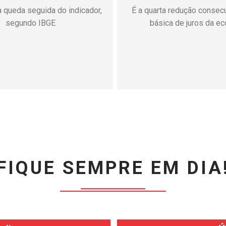
eendedores em risco
Receita detalha proced
erca de 16 milhões de
escrituração na EFD-Reinf
eendedores individuais no
recolhimento e novas
fraudes envolvendo boletos
 e mensagens enganosas
 acendem alerta para quem
começando um negócio.
FIQUE SEMPRE EM DIA