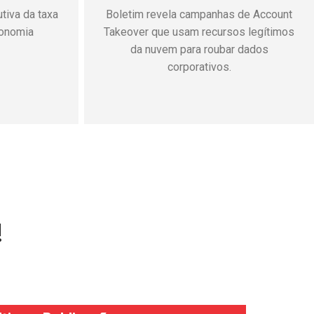
imentos de
Prova presencial será aplicada em
, prazos de
setembro pela Fundação Getulio Vargas
 regras
em mais de 120 cidades
!