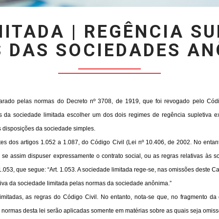
MITADA | REGÊNCIA SU
 DAS SOCIEDADES AN
rado pelas normas do Decreto nº 3708, de 1919, que foi revogado pelo Código
os da sociedade limitada escolher um dos dois regimes de regência supletiva 
as disposições da sociedade simples.
tes dos artigos 1.052 a 1.087, do Código Civil (Lei nº 10.406, de 2002. No entan
 se assim dispuser expressamente o contrato social, ou as regras relativas às s
 1.053, que segue: “Art. 1.053. A sociedade limitada rege-se, nas omissões deste C
etiva da sociedade limitada pelas normas da sociedade anônima.”
limitadas, as regras do Código Civil. No entanto, nota-se que, no fragmento da 
as normas desta lei serão aplicadas somente em matérias sobre as quais seja omiss