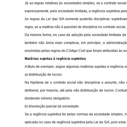
Já as regras relativas às sociedades simples, se o contrato socia
expressamente, pela sociedade limitada, a regência supletiva pe
As regras da Lei das S/A somente poderão disciplinar, supletiv
regra, se a matéria não é passível de disciplina no contrato soci
Da mesma forma, no caso da adoção pela sociedade limitada da r
também não torna mais complexa, em princípio, a administração
resolvidas pelas regras do Código Civil que foram atribuídas às s
Matérias sujeitas à regência supletiva
A título de exemplo, segue algumas matérias sujeitas à regência 
a) distribuição de lucros:
Na hipótese de o contrato social não disciplinar o assunto, não
deliberar, por maioria, até pela não distribuição de lucros. Contu
dividendo mínimo obrigatório.
b) dissolução parcial da sociedade:
Se a regência supletiva for pelas normas da sociedade simples, h
aplicada no caso de regência supletiva pela Lei da S/A, pois ess