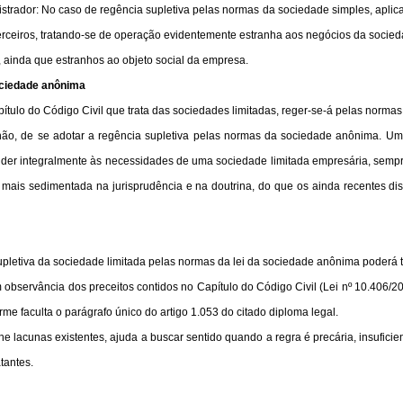
trador: No caso de regência supletiva pelas normas da sociedade simples, aplica-s
erceiros, tratando-se de operação evidentemente estranha aos negócios da socied
, ainda que estranhos ao objeto social da empresa.
ociedade anônima
pítulo do Código Civil que trata das sociedades limitadas, reger-se-á pelas norma
o, de se adotar a regência supletiva pelas normas da sociedade anônima. Uma
der integralmente às necessidades de uma sociedade limitada empresária, sempre
mais sedimentada na jurisprudência e na doutrina, do que os ainda recentes disp
letiva da sociedade limitada pelas normas da lei da sociedade anônima poderá te
 observância dos preceitos contidos no Capítulo do Código Civil (Lei nº 10.406/2
e faculta o parágrafo único do artigo 1.053 do citado diploma legal.
 lacunas existentes, ajuda a buscar sentido quando a regra é precária, insuficie
tantes.