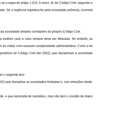
e a regra do artigo 1.015, § único, III, do Código Civil, segundo o
ade. Se a regência supletiva for pela sociedade anônima, ocorrerá
s da sociedade simples constantes do próprio Código Civil.
 análise caso a caso sempre deve ser efetuada. No entanto, as
 às voltas com razoável complexidade administrativa. Como a lei
ositivos do Código Civil (de 2002), que disciplinam a sociedade
r o seguinte teor:
002) que disciplina as sociedades limitadas e, nas omissões deste,
nte, e que necessita de subsídios, mas não tem o condão de impor