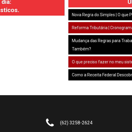
dia:
Ú
sticos.
Nova Regra do Simples | O que
Reforma Tributária | Cronogram
Mudança das Regras para Traba
Também?
O que preciso fazer no meu sis
Como a Receita Federal Descobr
(62) 3258-2624