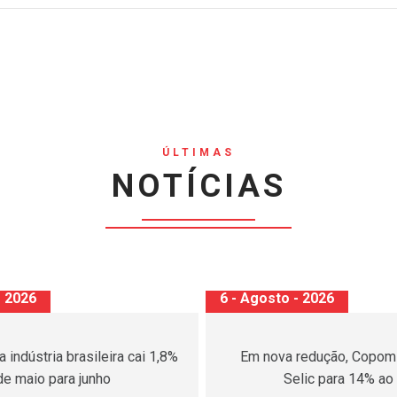
ÚLTIMAS
NOTÍCIAS
- 2026
7 - Agosto - 2026
o Mei: cobranças falsas e
Receita Federal detalha n
sas de crédito colocam
para tributação de lucros 