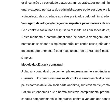
c) vinculação da sociedade a atos estranhos praticados por adminis
qual o excesso por parte dos administradores pode ser oposto a t
a vinculação da sociedade aos atos praticados pelo administrador
Vantagem da adoção da regência supletiva pelas normas da s
Se o contrato social nada dispuser a respeito, nas omissões do ca
Neste momento é comum questionar- se sobre a vantagem, ou nã
normas da sociedade simples poderão, em certos casos, não aten
da sociedade anônima é bem mais antiga (de 1976), ela é muito 
simples.
Modelo da cláusula contratual
A cláusula contratual que comtempla expressamente a regência sup
Cláusula ... Os casos omissos neste contrato serão resolvidos com
pelas normas da lei da sociedade anônima, supletivamente, conform
Por fim, entendemos que a norma supletiva complementa, preenche
conduta comportamental e imperativa, contra a vontade dos contra