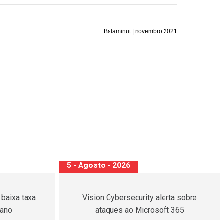
Balaminut | novembro 2021
7 - Agosto - 2026
ovas regras
Inscrições para o 2º Exame de
e dividendos
Suficiência do CFC terminam hoje (07)