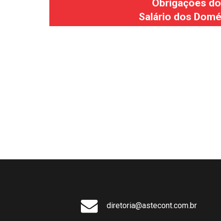
Obrigações do 
Salário dos Domé
diretoria@astecont.com.br