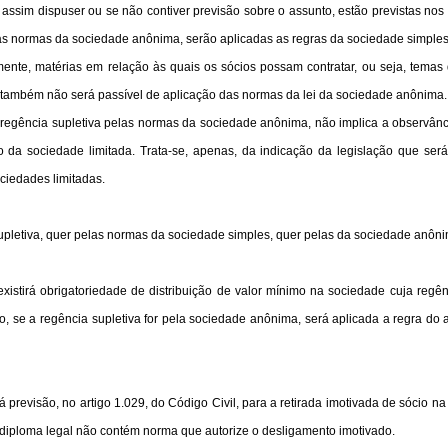
l assim dispuser ou se não contiver previsão sobre o assunto, estão previstas nos 
las normas da sociedade anônima, serão aplicadas as regras da sociedade simples
amente, matérias em relação às quais os sócios possam contratar, ou seja, tem
al, também não será passível de aplicação das normas da lei da sociedade anônima.
egência supletiva pelas normas da sociedade anônima, não implica a observânc
 da sociedade limitada. Trata-se, apenas, da indicação da legislação que ser
ociedades limitadas.
supletiva, quer pelas normas da sociedade simples, quer pelas da sociedade anôn
 existirá obrigatoriedade de distribuição de valor mínimo na sociedade cuja re
do, se a regência supletiva for pela sociedade anônima, será aplicada a regra do a
á previsão, no artigo 1.029, do Código Civil, para a retirada imotivada de sócio 
e diploma legal não contém norma que autorize o desligamento imotivado.