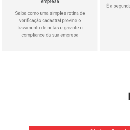
empr
Boletim revela campanhas de Account
Takeover que usam recursos legítimos
Com c
da nuvem para roubar dados
microempr
corporativos.
Brasil, 
falsos
crescem e
está 