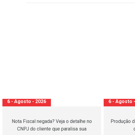
5 - Agosto - 2026
5 - Agosto 
Vision Cybersecurity alerta sobre
Golpe d
ataques ao Microsoft 365
promes