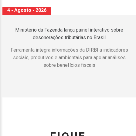
4 - Agosto - 2026
Reforma Tributária: tudo o que muda a partir de janeiro de
2027
O primeiro dia de 2027 vai chegar carregado de
novidades. Afinal, é nessa data que boa parte da
Reforma Tributária 2027 sai do papel. Ela passa a valer
na prática e atinge empresas, autônomos e proprietários
de imóveis ao mesmo tempo.