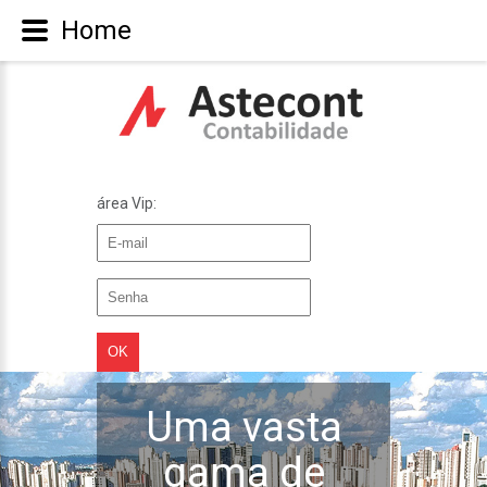
Home
área Vip:
Uma vasta
gama de